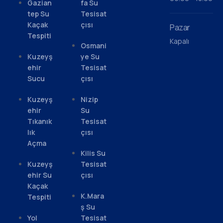
Gazian
fa Su
tep Su
Tesisat
Kaçak
çısı
Pazar
Tespiti
Kapalı
Osmani
Kuzeyş
ye Su
ehir
Tesisat
Sucu
çısı
Kuzeyş
Nizip
ehir
Su
Tıkanık
Tesisat
lık
çısı
Açma
Kilis Su
Kuzeyş
Tesisat
ehir Su
çısı
Kaçak
K.Mara
Tespiti
ş Su
Yol
Tesisat