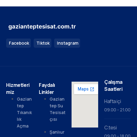
Facebook
Tiktok
Instagram
Çalışma
Hizmetleri
Faydalı
Saatleri
miz
Linkler
Gazian
Gazian
Hafta içi
tep
tep Su
09.00 - 21.00
Tıkanık
Tesisat
lık
çısı
Açma
C.tesi
Şanlıur
09.00 - 18.00