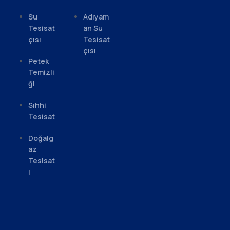
Su
Adıyam
Tesisat
an Su
çısı
Tesisat
çısı
Petek
Temizli
ği
Sıhhi
Tesisat
Doğalg
az
Tesisat
ı