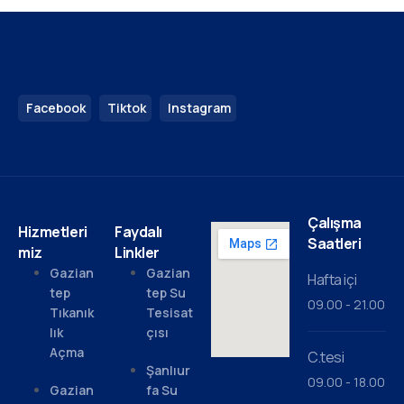
Facebook
Tiktok
Instagram
Çalışma
Hizmetleri
Faydalı
Saatleri
miz
Linkler
Gazian
Gazian
Hafta içi
tep
tep Su
09.00 - 21.00
Tıkanık
Tesisat
lık
çısı
Açma
C.tesi
Şanlıur
09.00 - 18.00
Gazian
fa Su