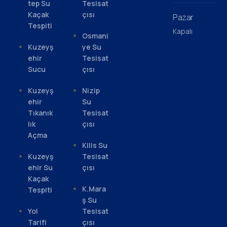
tep Su
Tesisat
Kaçak
çısı
Pazar
Tespiti
Kapalı
Osmani
Kuzeyş
ye Su
ehir
Tesisat
Sucu
çısı
Kuzeyş
Nizip
ehir
Su
Tıkanık
Tesisat
lık
çısı
Açma
Kilis Su
Kuzeyş
Tesisat
ehir Su
çısı
Kaçak
K.Mara
Tespiti
ş Su
Yol
Tesisat
Tarifi
çısı