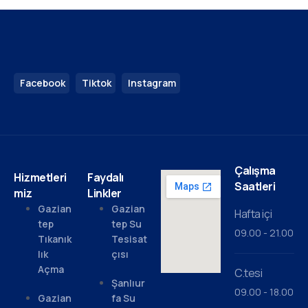
Facebook
Tiktok
Instagram
Çalışma
Hizmetleri
Faydalı
Saatleri
miz
Linkler
Gazian
Gazian
Hafta içi
tep
tep Su
09.00 - 21.00
Tıkanık
Tesisat
lık
çısı
Açma
C.tesi
Şanlıur
09.00 - 18.00
Gazian
fa Su