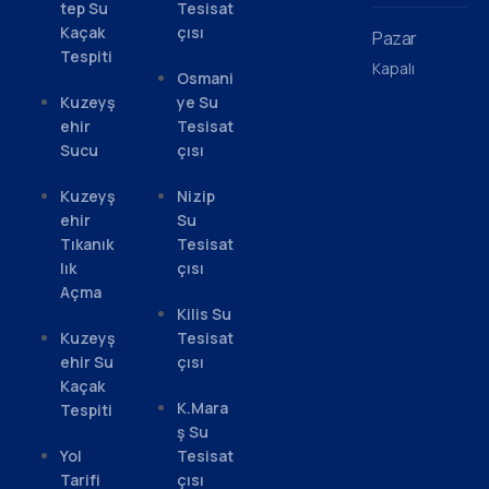
tep Su
Tesisat
Kaçak
çısı
Pazar
Tespiti
Kapalı
Osmani
Kuzeyş
ye Su
ehir
Tesisat
Sucu
çısı
Kuzeyş
Nizip
ehir
Su
Tıkanık
Tesisat
lık
çısı
Açma
Kilis Su
Kuzeyş
Tesisat
ehir Su
çısı
Kaçak
K.Mara
Tespiti
ş Su
Yol
Tesisat
Tarifi
çısı