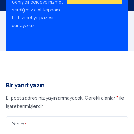
Geniş bir bölgeye hizmet
verdiğimiz gibi, kapsamlı
bir hizmet yelpazesi
sunuyoruz.
Bir yanıt yazın
E-posta adresiniz yayınlanmayacak.
Gerekli alanlar
*
ile
işaretlenmişlerdir
Yorum
*