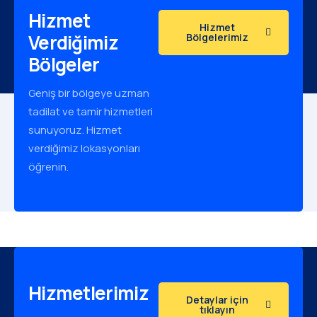
Hizmet
Hizmet
Verdiğimiz
Bölgelerimiz
Bölgeler
Geniş bir bölgeye uzman
tadilat ve tamir hizmetleri
sunuyoruz. Hizmet
verdiğimiz lokasyonları
öğrenin.
Hizmetlerimiz
Detaylar için
tıklayın